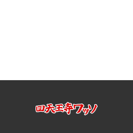
[%article%]
[%tags%]
前のページへ
次のページへ