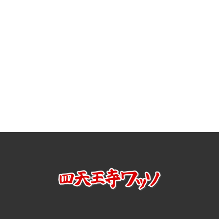
[%article%]
[%tags%]
前のページへ
次のページへ