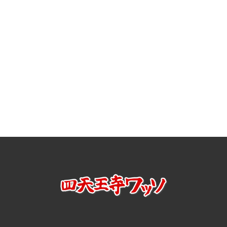
[%article%]
[%tags%]
前のページへ
次のページへ