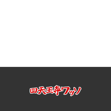
[%article%]
[%tags%]
前のページへ
次のページへ