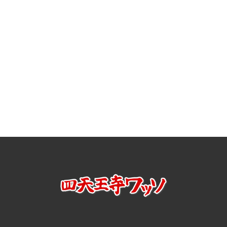
[%article%]
[%tags%]
前のページへ
次のページへ